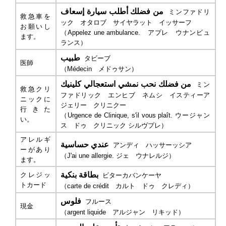
من فضلك أطلب سيارة إسعاف
ミンファドリ
救急車を
ック オタロブ サイヤラット イッサーフ
お願いし
（
Appelez une ambulance.
アプレ ウナンビュ
ます。
ランス）
طبيب
タビーブ
医師
（
Médecin
メドゥサン）
من فضلك نحب نمشي استعجالي كلينيك
ミン
救急クリ
ファドリック エンヒブ ネムシ イスティーア
ニックに
ジェリー クリニクー
行きた
（
Urgence de Clinique, s'il vous plaît.
ウージャン
い。
ス ドゥ クリニック シルヴプレ）
アレルギ
عندي حساسية
アンディ ハッサーッシア
ーがあり
（
J'ai une allergie.
ジェ ウナレルジ）
ます。
بطاقة بنكية
クレジッ
ビターカバンケーヤ
トカード
（
carte de crédit
カルト ドゥ クレディ）
فلوس
フルース
現金
（
argent liquide
アルジャン リキッド）