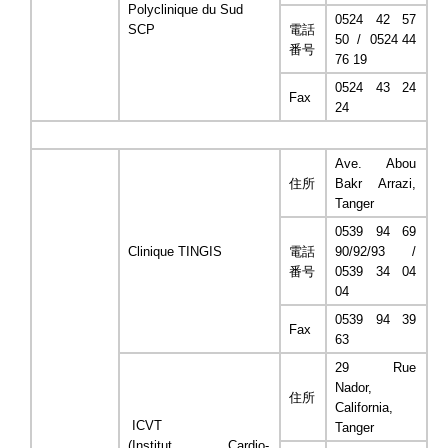
Polyclinique du Sud
0524 42 57
SCP
電話
50 / 0524 44
番号
76 19
0524 43 24
Fax
24
Ave. Abou
住所
Bakr Arrazi,
Tanger
0539 94 69
Clinique TINGIS
電話
90/92/93 /
番号
0539 34 04
04
0539 94 39
Fax
63
29 Rue
Nador,
住所
California,
ICVT
Tanger
(Institut Cardio-