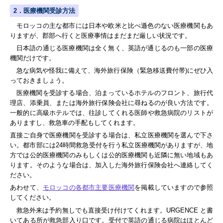
2．医療機関受診方法
モロッコの主な都市には日本や欧米と比べ遜色のない医療機関もあ
りますが、郡部へ行くと医療事情はまだまだ厳しい状況です。
日本語の通じる医療機関は全く無く、英語が通じるのも一部の医療
機関だけです。
急な病気や怪我に備えて、海外旅行保険（緊急移送費付帯)にぜひ入
っておきましょう。
医療機関を受診する場合、泊まっているホテルのフロント、旅行代
理店、添乗員、または海外旅行保険会社に尋ねるのが良い方法です。
一般的に高級ホテルでは、往診してくれる医師や救急病院のリストが
ありますし、救急車の手配もしてくれます。
直接ご自身で医療機関を受診する場合は、私立医療機関を選んで下さ
い。都市部には24時間救急受付を行う私立医療機関がありますが、地
方では公的医療機関のみもしくは公的医療機関も近隣に無い地域もあ
ります。そのような場合は、加入した海外旅行保険会社へ連絡してく
ださい。
あわせて、
モロッコの各都市主要医療機関
を掲載していますので参照
してください。
救急外来は予約無しでも直接受け付けてくれます。
URGENCE
と書
いてある所が救急部入り口です。受付で英語の通じる病院はほとんど