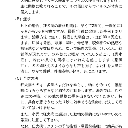
犬病に感染した犬等の唾液中にウイルスが存在しますので、
主に動物に咬まれることで、その傷口からウイルスが体内に
侵入します。
（B）症状
ヒトの場合、狂犬病の潜伏期間は、早くて2週間、一般的に1
ヶ月から3ヶ月程度ですが、最長7年後に発症した事例もあり
ます。治療方法は無く、発症した場合は、ほぼ100％死亡し
ます。症状は発熱、頭痛、嘔吐、倦怠感、咬傷部位の熱感や
掻痒感などが数日見られ、次いで筋肉の緊張、けいれん、幻
覚等が現れます。水を飲むと喉がけいれんを起こし（恐水
症）、冷たい風でも同様にけいれんを起こします（恐風
症）。犬の遠吠えのようなうなり声をあげ、よだれを大量に
流し、やがて昏睡、呼吸障害が起き、死に至ります。
（C）予防方法
狂犬病の犬は、多量のよだれを垂らし、物にかみつく、無意
味にうろうろするなど独特の行動をします。海外では、むや
みに犬や猫、その他の動物に手を出さないでください。特
に、具合が悪そうだったり妙に凶暴そうな動物には決して近
づいてはいけません。
また、小児は狂犬病に感染した動物の標的になりやすいので
厳重に注意して下さい。
なお、狂犬病ワクチンの予防接種（曝露前接種）は効果があ