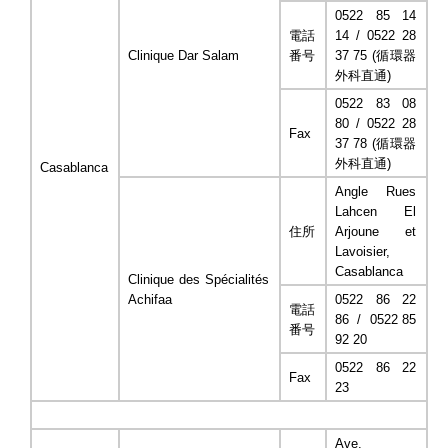
0522 85 14
電話
14 / 0522 28
Clinique Dar Salam
番号
37 75 (
循環器
外科直通
)
0522 83 08
80 / 0522 28
Fax
37 78 (
循環器
外科直通
)
Casablanca
Angle Rues
Lahcen El
住所
Arjoune et
Lavoisier,
Casablanca
Clinique des Spécialités
Achifaa
0522 86 22
電話
86 / 0522 85
番号
92 20
0522 86 22
Fax
23
Ave.