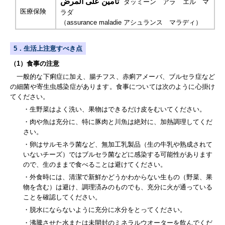
تأمين على المرض
タッミーン アラ エル マ
医療保険
ラダ
（
assurance maladie
アシュランス マラディ）
5．生活上注意すべき点
（1）食事の注意
一般的な下痢症に加え、腸チフス、赤痢アメーバ、ブルセラ症など
の細菌や寄生虫感染症があります。食事については次のように心掛け
てください。
・生野菜はよく洗い、果物はできるだけ皮をむいてください。
・肉や魚は充分に、特に豚肉と川魚は絶対に、加熱調理してくだ
さい。
・卵はサルモネラ菌など、無加工乳製品（生の牛乳や熟成されて
いないチーズ）ではブルセラ菌などに感染する可能性があります
ので、生のままで食べることは避けてください。
・外食時には、清潔で新鮮かどうかわからない生もの（野菜、果
物を含む）は避け、調理済みのものでも、充分に火が通っている
ことを確認してください。
・脱水にならないように充分に水分をとってください。
・沸騰させた水または未開封のミネラルウオーターを飲んでくだ