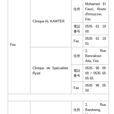
Mohamed El
住所
Fassi, Route
d'Imouzzer,
Fès
Clinique AL KAWTER
電話
0535 61 19
番号
00
0535 61 19
Fax
01
Fes
2, Rue
住所
Benzakour-
Atla, Fès
Clinique de Spécialités
0535 96 00
電話
Ryad
00 / 0535 65
番号
65 65
0535 96 05
Fax
50
2, Rue
住所
Bandoeng,