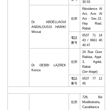
30 03
Résidence Al
Arz, Ave. Al
住所
Arz - Sec.22,
Dr. ABDELLAOUI
Hay Riad,
ANDALOUSSI HARIKI
Rabat
Wissal
0537 71 14
電話
43 / 0661 40
番号
40 47
24 Rue Oum
Rabiaa, Appt.
住所
3, Agdal,
Dr. DEBBI LAZREK
Rabat
Kenza
(1er étage)
電話
0537 77 12
番号
45
728, Bd
住所
Modibokeita,
Casablanca