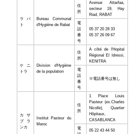
Avenue Attarfaa,
住
secteur 19, Hay
所
Riad, RABAT
ラバ
Bureau Communal
電
ト
d'Hygiène de Rabat
話
05 37 20 28 33
番
05 37 26 09 67
号
A côté de l'Hopital
住
Régional El Idressi,
所
KENITRA
ケニ
Division d'Hygiène
電
トラ
de la population
話
※電話番号は無し
番
号
1 Place Louis
Pasteur (ex.Charles
住
Nicolle), Quartier
所
Hôpitaux,
カサ
Institut Pasteur du
CASABLANCA
ブラ
Maroc
ンカ
電
05 22 43 44 50