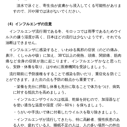
淡水で泳ぐと、寄生虫が皮膚から浸入してくる可能性がありま
すので、川や湖では泳がないでください。
（4）インフルエンザの注意
インフルエンザ流行期である冬、モロッコでは雨季であるためウイ
ルスの嫌う湿度が高く、日本ほどの流行は少ないようです。それでも
油断はできません。
インフルエンザに感染すると、いわゆる風邪の症状（のどの痛み、
鼻汁、くしゃみや咳）に加え、38℃以上の発熱、頭痛、関節痛、筋肉
痛など全身の症状が急に起こります。インフルエンザかなと思った
ら、安静・休養を取り、はやめに医療機関を受診しましょう。
流行期前に予防接種をすることで感染を防いだり、重症化を防ぐこ
とができます。また次の点も予防の観点から重要です。
・栄養を充分に摂取し休養も充分に取ることで体力をつけ、病気
に対する抵抗力を高めましょう。
・インフルエンザウイルスは低温、乾燥を好むので、加湿器など
を使い適当な温度や湿度（50－60％）を保ちましょう。
・うがいや手洗いで体に付着したウイルスを取り除きましょう。
・インフルエンザが流行してきたら、特に高齢者、慢性疾患のあ
る人や、疲れている人、睡眠不足の人は、人の多い場所への外出