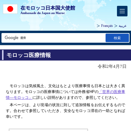
在モロッコ日本国大使館
Ambassade du Japon au Maroc
Français
ﻋرﺒﻴﺔ
検索
モロッコ医療情報
令和2年4月7日
モロッコは気候風土、文化はもとより医療事情も日本とは大きく異
なります。モロッコの医療事情については外務省HPの
「世界の医療事
情―モロッコ」
に詳しい説明がありますので、参照してください。
本ページは、より現場の状況に則して追加情報をお伝えするもので
す。合わせて参照していただき、安全なモロッコ滞在の一助となれば
幸いです。