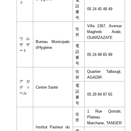
電
ュ
話
05 24 45 48 49
番
号
Villa 1367, Avenue
住
Maghreb Arabi,
所
OUARZAZATE
ワル
Bureau Municipale
ザザ
電
d'Hygiène
ート
話
05 24 88 65 99
番
号
住
Quartier Talbougt,
所
AGADIR
アガ
電
ディ
Centre Santé
話
ール
05 28 84 87 65
番
号
1 Rue Qortobi,
住
Plateau
所
Marchane, TANGER
Institut Pasteur du