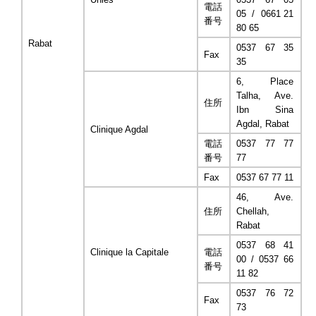
電話
05 / 0661 21
番号
80 65
Rabat
0537 67 35
Fax
35
6, Place
Talha, Ave.
住所
Ibn Sina
Agdal, Rabat
Clinique Agdal
電話
0537 77 77
番号
77
Fax
0537 67 77 11
46, Ave.
住所
Chellah,
Rabat
0537 68 41
Clinique la Capitale
電話
00 / 0537 66
番号
11 82
0537 76 72
Fax
73