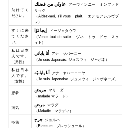
عاونّي من فضلك
アーウィンニー ミンファド
助けてく
リック
ださい。
（
Aidez-moi, s'il vous plaît.
エデモアシルヴプ
レ）
إيجا توّا
すぐに来
イージャタウワ
てくださ
（
Venez tout de suite.
ヴネ トゥ ドゥ スゥ
い。
ィト）
私は日本
أنا ياباني
アナ ヤバーニー
人です。
（
Je suis Japonais.
ジュスウィ ジャポネ）
（男性）
私は日本
أنا يابانيّة
アナ ヤバーニーヤ
人です。
（
Je suis Japonaise.
ジュスウィ ジャポネーズ）
（女性）
مريض
マリーダ
患者
（
malade
マラード）
مرض
マラダ
病気
（
Maladie
マラディ）
جرح
ジョルハ
怪我
（
Blessure
ブレッシュール）