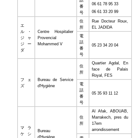
話
06 61 78 95 33
番
06 61 33 20 99
号
住
Rue Docteur Roux,
エ
所
EL JADIDA
ル・
Centre Hospitalier
電
ジャ
Provencial
話
ジー
Mohammed V
05 23 34 20 04
番
ダ
号
Quartier Agdal, En
住
face de Palais
所
Royal, FES
フェ
Bureau de Service
電
ズ
d'Hygiène
話
05 35 93 11 12
番
号
Al Afak, ABOUAB,
住
Marrakech, pres du
所
17em
マラ
arrondissement
Bureau
ケシ
d'Hygiène