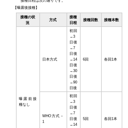
接種日程は次の通りです。
【曝露後接種】
接種の状
接種
方式
接種回数
接種本数
況
日程
初回
→3
日後
→7
日後
日本方式
→14
6回
各回1本
日後
→30
日後
→90
日後
初回
曝露前接
→3
種なし
日後
→7
WHO方式－
日後
5回
各回1本
1
→14