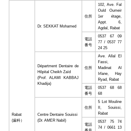
102, Ave. Fal
Ould Oumeir
住所
1er étage,
Appt. 6,
Dr. SEKKAT Mohamed
Agdal, Rabat
0537 67 09
電話
77 / 0537 77
番号
24 25
Ave. Allal El
Fassi,
Départment Dentaire de
住所
Madinat Al
Hôpital Cheikh Zaïd
Irfane, Hay
(Prof. ALAMI KABBAJ
Ryad, Rabat
Khadija)
電話
0537 68 68
番号
68
5 Lot Mouline
住所
II, Souissi,
Rabat
Rabat
Centre Dentaire Souissi
(歯科）
(Dr. AMER Nabil)
0537 75 74
電話
74 / 0661 13
番号