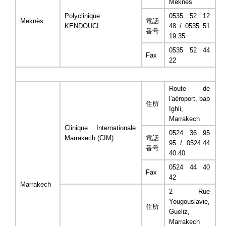
Meknès
Polyclinique
0535 52 12
Meknès
電話
KENDOUCI
48 / 0535 51
番号
19 35
0535 52 44
Fax
22
Route de
l'aéroport, bab
住所
Ighli,
Marrakech
Clinique Internationale
0524 36 95
Marrakech (CIM)
電話
95 / 0524 44
番号
40 40
0524 44 40
Fax
42
Marrakech
2 Rue
Yougouslavie,
住所
Gueliz,
Marrakech