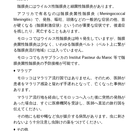
髄膜炎にはウイルス性髄膜炎と細菌性髄膜炎があります。
アフリカで有名なのは髄膜炎菌性髄膜炎（
Meningococcal
Meningitis
）で、発熱、嘔吐、頭痛などの一般的な症状の他、首
が硬くなる（髄膜刺激症状）というのが重要な症状です。後遺症
を残したり、死亡することもあります。
モロッコではウイルス性髄膜炎は時々発生していますが、髄膜
炎菌性髄膜炎は少なく、いわゆる髄膜炎ベルト（ベルト上に繋が
る髄膜炎流行地域）には入っていません。
モロッコでもカサブランカの
Institut Pasteur du Maroc
等で髄
膜炎菌性髄膜炎の予防接種が可能です。
♦ マラリア
モロッコはマラリア流行国ではありません。そのため、医師が
患者をマラリア感染と疑わず手遅れとなって、亡くなった事例が
あります。
マラリア流行地を経由してモロッコへ入った後に突然の発熱が
あった場合は、すぐに医療機関を受診し、医師へ直近の旅行国を
伝えてください。
その他にも蚊や蠅など虫が媒介する病気があります。虫に刺さ
れないよう十分注意し虫除けの薬をつけてください。
♦ その他