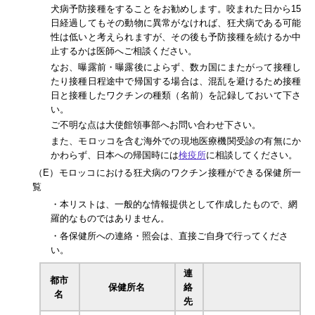
犬病予防接種をすることをお勧めします。咬まれた日から15
日経過してもその動物に異常がなければ、狂犬病である可能
性は低いと考えられますが、その後も予防接種を続けるか中
止するかは医師へご相談ください。
なお、曝露前・曝露後によらず、数カ国にまたがって接種し
たり接種日程途中で帰国する場合は、混乱を避けるため接種
日と接種したワクチンの種類（名前）を記録しておいて下さ
い。
ご不明な点は大使館領事部へお問い合わせ下さい。
また、モロッコを含む海外での現地医療機関受診の有無にか
かわらず、日本への帰国時には
検疫所
に相談してください。
（E）モロッコにおける狂犬病のワクチン接種ができる保健所一
覧
・本リストは、一般的な情報提供として作成したもので、網
羅的なものではありません。
・各保健所への連絡・照会は、直接ご自身で行ってくださ
い。
連
都市
保健所名
絡
名
先