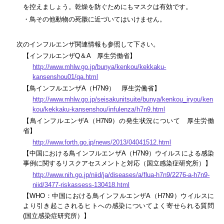
を控えましょう。乾燥を防ぐためにもマスクは有効です。
・鳥その他動物の死骸に近づいてはいけません。
次のインフルエンザ関連情報も参照して下さい。
【インフルエンザQ＆A 厚生労働省】
http://www.mhlw.go.jp/bunya/kenkou/kekkaku-
kansenshou01/qa.html
【鳥インフルエンザA（H7N9） 厚生労働省】
http://www.mhlw.go.jp/seisakunitsuite/bunya/kenkou_iryou/ken
kou/kekkaku-kansenshou/infulenza/h7n9.html
【鳥インフルエンザA（H7N9）の発生状況について 厚生労働
省】
http://www.forth.go.jp/news/2013/04041512.html
【中国における鳥インフルエンザA（H7N9）ウイルスによる感染
事例に関するリスクアセスメントと対応（国立感染症研究所）】
http://www.nih.go.jp/niid/ja/diseases/a/flua-h7n9/2276-a-h7n9-
niid/3477-riskassess-130418.html
【WHO：中国における鳥インフルエンザA（H7N9）ウイルスに
より引き起こされるヒトへの感染についてよく寄せられる質問
(国立感染症研究所）】