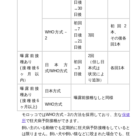
日後
→30
日後
初回
初回2
→7
WHO方式－
本、
日後
3回
2
その後各
→21
回1本
日後
曝露前接
2回
種あり
初回
（但し日
日本方
(接種後6
→3
本式は
各回1本
式/WHO方式
ヶ月以
日後
状況によ
内）
り追加）
曝露前接
日本方式
種あり
曝露前接種なしと同様
(接種後6
WHO方式
ヶ月以上)
モロッコではWHO方式－2の方法を採用しており、主な
保健
所
で狂犬病予防接種ができます。
飼い主のいる動物でも定期的に狂犬病予防接種をしていると
は限りません。飼い犬や飼い猫などに咬まれた場合でも、狂