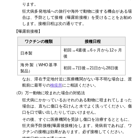
ります。
狂犬病多発地域への旅行や海外で動物に接する機会がある場
合は、予防として接種（曝露前接種）を受けることをお勧め
します。接種日程は次の通りです。
【曝露前接種】
ワクチンの種類
接種日程
初回→4週後→6ヶ月から12ヶ月
日本製
後
海外製（WHO基準
初回→7日後→21日から28日後
製品）
なお、滞在予定地付近に医療機関がない等不明な場合は、渡
航前に最寄りの
検疫所
にご相談ください。
（D）万一動物に咬まれた場合の対処法
狂犬病にかかっているおそれのある動物に咬まれてしまった
場合は、直ちに傷口を石けんと水でよく洗ってください。傷
口を口で吸い出したりしてはいけません。
その後、すぐに医療機関を受診し傷口を治療するとともに、
狂犬病予防接種(曝露後接種)をします。発病前であれば、ワ
クチンの接種は効果があります。必ず接種してください。