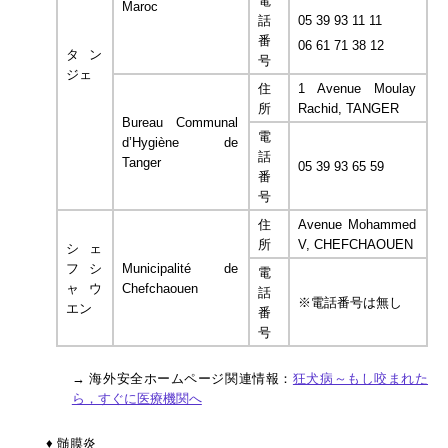
電
Maroc
話
05 39 93 11 11
番
06 61 71 38 12
タン
号
ジェ
住
1 Avenue Moulay
所
Rachid, TANGER
Bureau Communal
電
d’Hygiène de
話
Tanger
05 39 93 65 59
番
号
住
Avenue Mohammed
所
V, CHEFCHAOUEN
シェ
フシ
Municipalité de
電
ャウ
Chefchaouen
話
※電話番号は無し
エン
番
号
→ 海外安全ホームページ関連情報：
狂犬病～もし咬まれた
ら，すぐに医療機関へ
♦ 髄膜炎