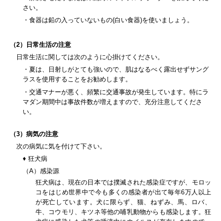
さい。
・食器は鉛の入っていないもの(白い食器)を使いましょう。
（2）日常生活の注意
日常生活に関しては次のように心掛けてください。
・夏は、日射しがとても強いので、肌はなるべく露出せずサング
ラスを使用することをお勧めします。
・交通マナーが悪く、頻繁に交通事故が発生しています。特にラ
マダン期間中は事故件数が増えますので、充分注意してくださ
い。
（3）病気の注意
次の病気に気を付けて下さい。
♦ 狂犬病
（A）感染源
狂犬病は、現在の日本では撲滅された感染症ですが、モロッ
コをはじめ世界中で今も多くの感染者が出て毎年6万人以上
が死亡しています。犬に限らず、猫、ねずみ、馬、ロバ、
牛、コウモリ、キツネ等他の哺乳動物からも感染します。狂