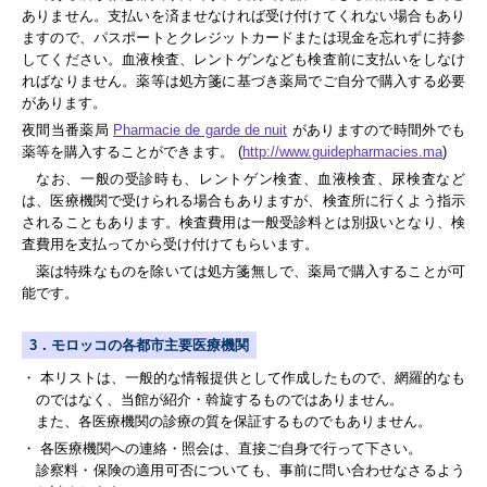
ありません。支払いを済ませなければ受け付けてくれない場合もあり
ますので、パスポートとクレジットカードまたは現金を忘れずに持参
してください。血液検査、レントゲンなども検査前に支払いをしなけ
ればなりません。薬等は処方箋に基づき薬局でご自分で購入する必要
があります。
夜間当番薬局
Pharmacie de garde de nuit
がありますので時間外でも
薬等を購入することができます。 (
http://www.guidepharmacies.ma
)
なお、一般の受診時も、レントゲン検査、血液検査、尿検査など
は、医療機関で受けられる場合もありますが、検査所に行くよう指示
されることもあります。検査費用は一般受診料とは別扱いとなり、検
査費用を支払ってから受け付けてもらいます。
薬は特殊なものを除いては処方箋無しで、薬局で購入することが可
能です。
3．モロッコの各都市主要医療機関
・ 本リストは、一般的な情報提供として作成したもので、網羅的なも
のではなく、当館が紹介・斡旋するものではありません。
また、各医療機関の診療の質を保証するものでもありません。
・ 各医療機関への連絡・照会は、直接ご自身で行って下さい。
診察料・保険の適用可否についても、事前に問い合わせなさるよう