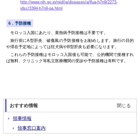
http://www.nih.go.jp/niid/ja/diseases/a/flua-h7n9/2273-
idsc/3394-h7n9-qa.html
6．予防接種
モロッコ入国にあたり、黄熱病予防接種は不要です。
旅行前にA型肝炎、破傷風の予防接種をお勧めします。旅行の目的
や滞在予定地によっては狂犬病やB型肝炎も必要になります。
これらの予防接種はモロッコ入国後も可能で、公的機関で接種すれ
ば無料、クリニック等私立医療機関の受診や予防接種は有料です。
おすすめ情報
閉じる
領事情報
領事窓口案内
パスポート（旅券）