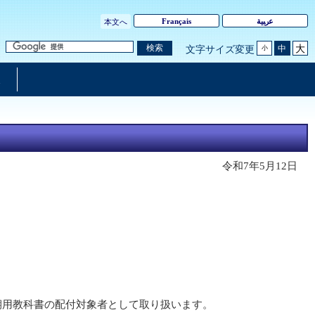
Français
ﻋرﺒﻴﺔ
本文へ
大
検索
中
文字サイズ変更
小
令和7年5月12日
後期用教科書の配付対象者として取り扱います。