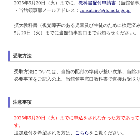
2025
年
5
月
20
日（火）
までに、
教科書配付申請書
（当館領事
・当館領事部メールアドレス：
consulaire@rb.mofa.go.jp
拡大教科書（視覚障害のある児童及び生徒のために検定済
5
月
20
日（火）
までに当館領事窓口までお知らせください。
受取方法
受取方法については、当館の配付の準備が整い次第、当館
必要事項をご記入の上、当館領事窓口教科書で直接お受取
注意事項
2025年5月20日（火）までに申込をされなかった方で
す。
追加送付を希望される方は、
こちら
をご覧ください。