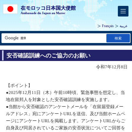
在モロッコ日本国大使館
Ambassade du Japon au Maroc
Français
ﻋرﺒﻴﺔ
検索
安否確認訓練へのご協力のお願い
令和7年12月8日
【ポイント】
●2025年12月11日（木）午前10時頃、緊急事態を想定し、当
地在留邦人を対象とした安否確認訓練を実施します。
●当館から安否確認のアンケートメールを「在留届登録メー
ルアドレス」宛にアンケートURLを送信、及び当館ホームペ
ージにアンケートURLを掲載します。アンケートURLからご
自身及び同居されているご家族の安否状況についてご回答を