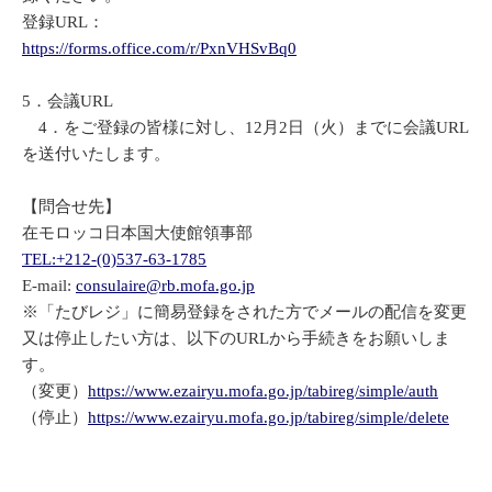
登録URL：
https://forms.office.com/r/PxnVHSvBq0
5．会議URL
4．をご登録の皆様に対し、12月2日（火）までに会議URL
を送付いたします。
【問合せ先】
在モロッコ日本国大使館領事部
TEL:+212-(0)537-63-1785
E-mail:
consulaire@rb.mofa.go.jp
※「たびレジ」に簡易登録をされた方でメールの配信を変更
又は停止したい方は、以下のURLから手続きをお願いしま
す。
（変更）
https://www.ezairyu.mofa.go.jp/tabireg/simple/auth
（停止）
https://www.ezairyu.mofa.go.jp/tabireg/simple/delete