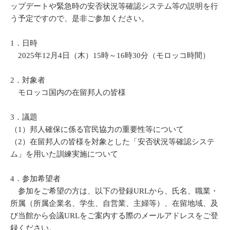
ップデートや緊急時の安否状況等確認システム等の説明を行
う予定ですので、是非ご参加ください。
1．日時
2025年12月4日（木）15時～16時30分（モロッコ時間）
2．対象者
モロッコ国内の在留邦人の皆様
3．議題
（1）邦人確保に係る官民協力の重要性等について
（2）在留邦人の皆様を対象とした「安否状況等確認システ
ム」を用いた訓練実施について
4．参加希望者
参加をご希望の方は、以下の登録URLから、氏名、職業・
所属（所属企業名、学生、自営業、主婦等）、在留地域、及
び当館から会議URLをご案内する際のメールアドレスをご登
録ください。