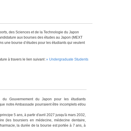
Sports, des Sciences et de la Technologie du Japon
didature aux bourses des études au Japon (MEXT
ns une bourse d’études pour les étudiants qui veulent
ure à travers le lien suivant :
« Undergraduate Students
e du Gouvernement du Japon pour les étudiants
que notre Ambassade pourraient être incomplets et/ou
principe
5 ans, à partir d'avril 2027 jusqu'à mars 2032,
ire (les boursiers en médecine, médecine dentaire,
pharmacie, la durée de la bourse est portée à 7 ans, à