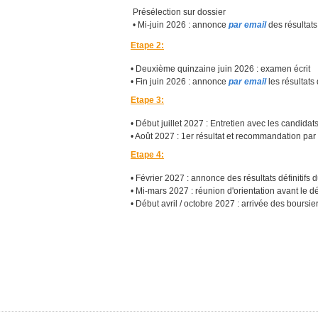
Présélection sur dossier
• Mi-juin 2026 : annonce
par email
des résultats
Etape 2:
• Deuxième quinzaine juin 2026 : examen
écrit
• Fin juin 2026 : annonce
par email
les résultats
Etape 3:
• Début juillet 2027 : Entretien avec les candidat
• Août 2027 : 1er résultat et recommandation pa
Etape 4:
• Février 2027 : annonce des résultats définitifs
• Mi-mars 2027 : réunion d'orientation avant le 
• Début avril / octobre 2027 : arrivée des boursi