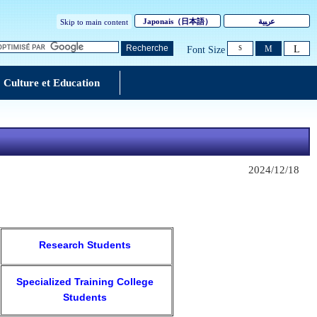
Japonais
（日本語）
ﻋرﺒﻴﺔ
Skip to main content
L
Recherche
M
Font Size
S
Culture et Education
2024/12/18
Research Students
Specialized Training College
Students