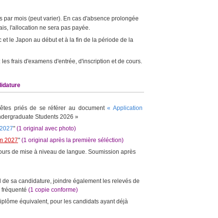
 par mois (peut varier)
. En cas d'absence prolongée
is, l'allocation ne sera pas payée.
c et le Japon au début et à la fin de la période de la
 les frais d'examens d'entrée, d'inscription et de cours.
idature
 êtes priés de se référer au document
« Application
ndergraduate Students 2026 »
 2027
"
(1 original avec photo)
rm 2027
"
(1 original après la première séléction)
cours de mise à niveau de langue. Soumission après
d de sa candidature, joindre également les relevés de
e fréquenté
(1 copie conforme)
diplôme équivalent, pour les candidats ayant déjà