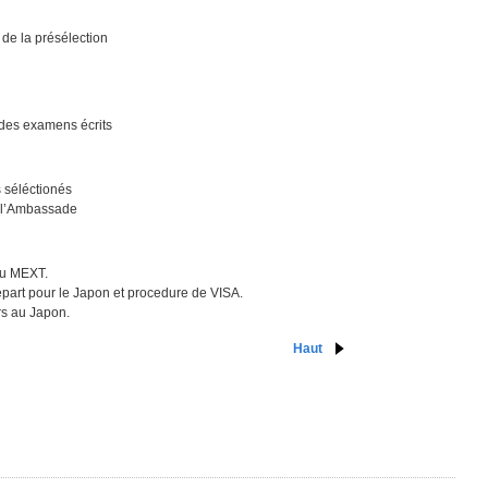
 de la présélection
 des examens écrits
s séléctionés
r l’Ambassade
 du MEXT.
départ pour le Japon et procedure de VISA.
ers au Japon.
Haut