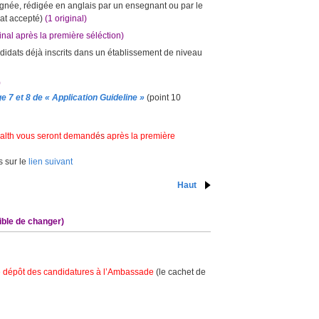
ignée, rédigée en anglais par un ensegnant ou par le
mat accepté)
(1 original)
ginal après la première séléction)
andidats déjà inscrits dans un établissement de niveau
)
e 7 et 8 de
« Application Guideline »
(point 10
Health vous seront demand
és
après la première
 sur le
lien suivant
Haut
ible de changer)
le dépôt des candidatures à l’Ambassade
(le cachet de