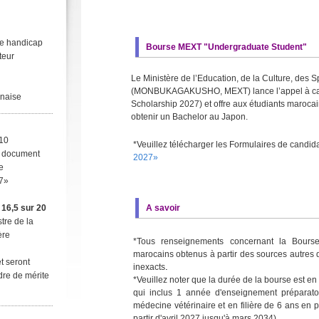
le handicap
Bourse MEXT "Undergraduate Student"
teur
Le Ministère de l’Education, de la Culture, des 
(MONBUKAGAKUSHO, MEXT) lance l’appel à can
onaise
Scholarship 2027) et offre aux étudiants marocai
obtenir un Bachelor au Japon.
010
*Veuillez télécharger les Formulaires de candidat
le document
2027»
e
27»
à
16,5 sur 20
A savoir
tre de la
ère
*Tous renseignements concernant la Bours
marocains obtenus à partir des sources autres 
t seront
.
inexacts
dre de mérite
*Veuillez noter que la durée de la bourse est
en 
qui inclus 1 année d'enseignement préparato
médecine vétérinaire et en filière de 6 ans en 
partir d'avril 2027 jusqu'à mars 2034).