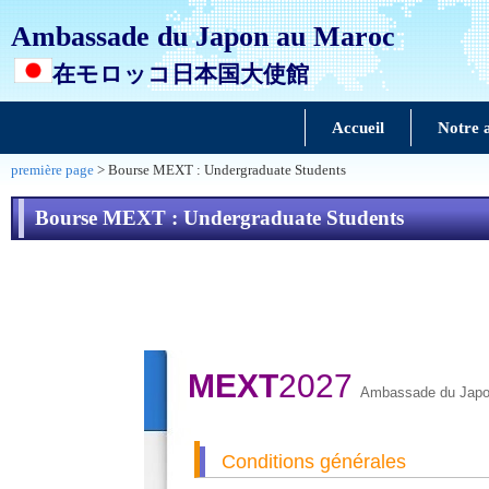
Ambassade du Japon au Maroc
在モロッコ日本国大使館
Accueil
Notre 
première page
> Bourse MEXT : Undergraduate Students
Bourse MEXT : Undergraduate Students
MEXT
2027
Ambassade du Japo
Conditions générales