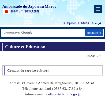
Ambassade du Japon au Maroc
在モロッコ日本国大使館
Japonais
（日本語）
ﻋرﺒﻴﺔ
Recherche
Culture et Education
2024/12/6
Contact du service culturel
Adress: 39,
avenue Ahmed Balafrej,Souissi, 10170 RABAT
Téléphone standard : 0537.63.17.82 à 84
Adresse mail :
culturel@rb.mofa.go.jp