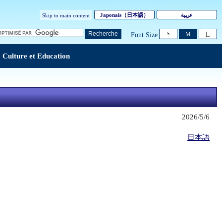
Japonais
（日本語）
ﻋرﺒﻴﺔ
Skip to main content
L
Recherche
M
Font Size
S
Culture et Education
2026/5/6
日本語