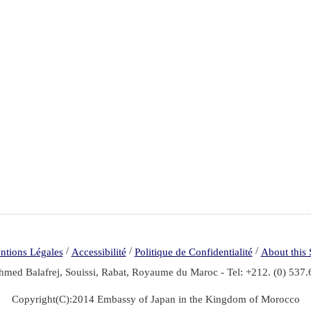
/
/
/
ntions Légales
Accessibilité
Politique de Confidentialité
About this 
med Balafrej, Souissi, Rabat, Royaume du Maroc - Tel: +212. (0) 537.
Copyright(C):2014 Embassy of Japan in the Kingdom of Morocco