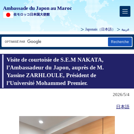
Ambassade du Japon au Maroc
在モロッコ日本国大使館
Japonais
（日本語）
ﻋرﺒﻴﺔ
Recherche
Visite de courtoisie de S.E.M NAKATA,
l’Ambassadeur du Japon, auprès de M.
Yassine ZARHLOULE, Président de
l’Université Mohammed Premier.
2026/5/4
日本語