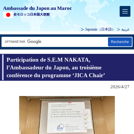
Ambassade du Japon au Maroc
在モロッコ日本国大使館
Japonais
（日本語）
ﻋرﺒﻴﺔ
Recherche
Participation de S.E.M NAKATA,
l’Ambassadeur du Japon, au troisième
conférence du programme ‘JICA Chair’
2026/4/27