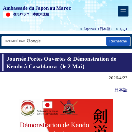
Ambassade du Japon au Maroc
在モロッコ日本国大使館
Japonais
（日本語）
ﻋرﺒﻴﺔ
Recherche
Journée Portes Ouvertes & Démonstration de
Kendo à Casablanca（le 2 Mai）
2026/4/23
日本語